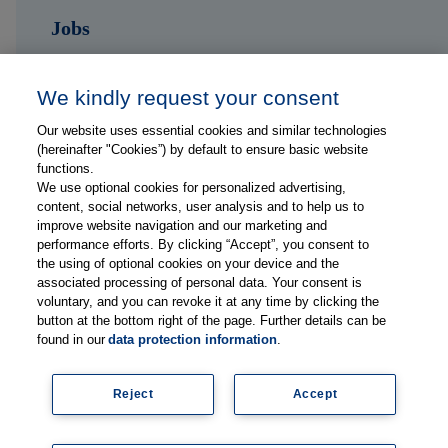
Jobs
Kontakt
We kindly request your consent
Our website uses essential cookies and similar technologies
Folge uns auf ...
(hereinafter "Cookies”) by default to ensure basic website
functions.
We use optional cookies for personalized advertising,
content, social networks, user analysis and to help us to
improve website navigation and our marketing and
performance efforts. By clicking “Accept”, you consent to
the using of optional cookies on your device and the
Impressum
associated processing of personal data. Your consent is
Datenschutzerklärung
voluntary, and you can revoke it at any time by clicking the
button at the bottom right of the page. Further details can be
FAQs
found in our
data protection information
.
Lieferanteninformationen
Mediadaten
Reject
Accept
Legal
Newsletter abonnieren