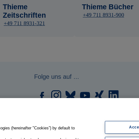
Thieme
Thieme Bücher
Zeitschriften
+49 711 8931-900
+49 711 8931-321
Folge uns auf ...
Acce
gies (hereinafter "Cookies”) by default to