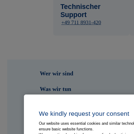
Technischer
Support
+49 711 8931-420
Wer wir sind
Was wir tun
Wen wir unterstützen
We kindly request your consent
Shop
Our website uses essential cookies and similar technolo
ensure basic website functions.