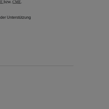
NE
bzw.
CME
.
oder Unterstützung