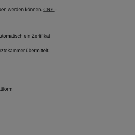
orben werden können.
CNE
–
tomatisch ein Zertifikat
rztekammer übermittelt.
attform: