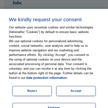
Jobs
Kontakt
We kindly request your consent
Our website uses essential cookies and similar technologies
Folge uns auf ...
(hereinafter "Cookies”) by default to ensure basic website
functions.
We use optional cookies for personalized advertising,
content, social networks, user analysis and to help us to
improve website navigation and our marketing and
performance efforts. By clicking “Accept”, you consent to
the using of optional cookies on your device and the
Impressum
associated processing of personal data. Your consent is
Datenschutzerklärung
voluntary, and you can revoke it at any time by clicking the
button at the bottom right of the page. Further details can be
FAQs
found in our
data protection information
.
Lieferanteninformationen
Mediadaten
Reject
Accept
Legal
Newsletter abonnieren
Settings