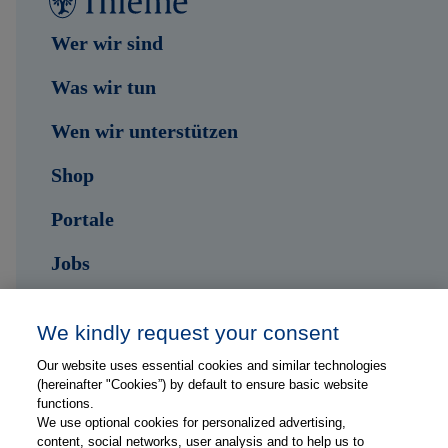
Wer wir sind
Was wir tun
Wen wir unterstützen
Shop
Portale
Jobs
Kontakt
We kindly request your consent
Our website uses essential cookies and similar technologies
Folge uns auf ...
(hereinafter "Cookies”) by default to ensure basic website
functions.
We use optional cookies for personalized advertising,
content, social networks, user analysis and to help us to