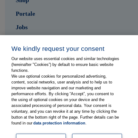
Shop
Portale
Jobs
Kontakt
We kindly request your consent
Our website uses essential cookies and similar technologies
Folge uns auf ...
(hereinafter "Cookies”) by default to ensure basic website
functions.
We use optional cookies for personalized advertising,
content, social networks, user analysis and to help us to
improve website navigation and our marketing and
performance efforts. By clicking “Accept”, you consent to
the using of optional cookies on your device and the
Impressum
associated processing of personal data. Your consent is
Datenschutzerklärung
voluntary, and you can revoke it at any time by clicking the
button at the bottom right of the page. Further details can be
FAQs
found in our
data protection information
.
Lieferanteninformationen