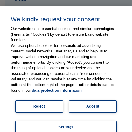
Kontakt
We kindly request your consent
Our website uses essential cookies and similar technologies
Folge uns auf ...
(hereinafter "Cookies”) by default to ensure basic website
functions.
We use optional cookies for personalized advertising,
content, social networks, user analysis and to help us to
improve website navigation and our marketing and
performance efforts. By clicking “Accept”, you consent to
the using of optional cookies on your device and the
Impressum
associated processing of personal data. Your consent is
Datenschutzerklärung
voluntary, and you can revoke it at any time by clicking the
button at the bottom right of the page. Further details can be
FAQs
found in our
data protection information
.
Lieferanteninformationen
Mediadaten
Reject
Accept
Legal
Newsletter abonnieren
Settings
© Copyright 2026, Thieme Group