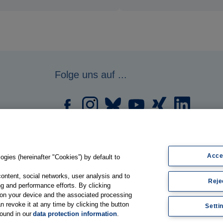
Folge uns auf ...
Acce
gies (hereinafter "Cookies”) by default to
content, social networks, user analysis and to
Reje
g and performance efforts. By clicking
s on your device and the associated processing
n revoke it at any time by clicking the button
Setti
found in our
data protection information
.