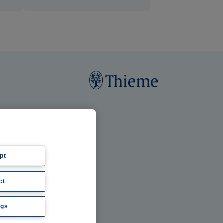
pt
ct
ngs