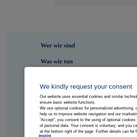
Wer wir sind
Was wir tun
Wen wir unterstützen
We kindly request your consent
Shop
Our website uses essential cookies and similar technolo
ensure basic website functions.
Portale
We use optional cookies for personalized advertising, 
help us to improve website navigation and our marketin
“Accept”, you consent to the using of optional cookie
Jobs
of personal data. Your consent is voluntary, and you ca
at the bottom right of the page. Further details can be 
Imprint