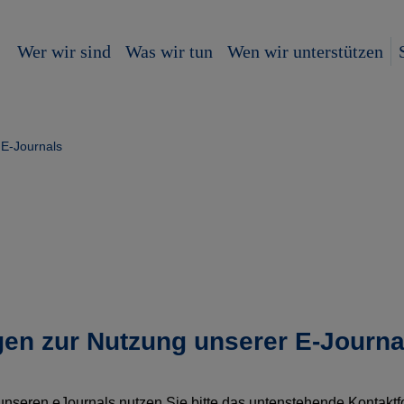
Wer wir sind
Was wir tun
Wen wir unterstützen
E-Journals
gen zur Nutzung unserer E-Journa
unseren eJournals nutzen Sie bitte das untenstehende Kontaktf