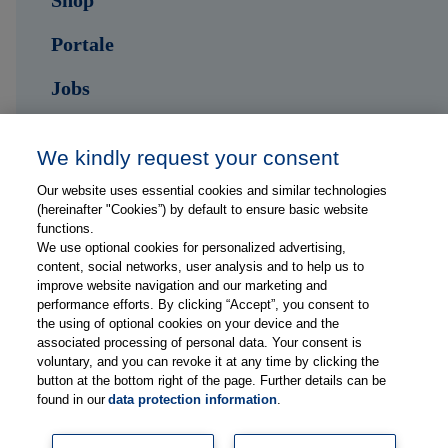
Shop
Portale
Jobs
Kontakt
We kindly request your consent
Our website uses essential cookies and similar technologies
Folge uns auf ...
(hereinafter "Cookies”) by default to ensure basic website
functions.
We use optional cookies for personalized advertising,
content, social networks, user analysis and to help us to
improve website navigation and our marketing and
performance efforts. By clicking “Accept”, you consent to
the using of optional cookies on your device and the
Impressum
associated processing of personal data. Your consent is
Datenschutzerklärung
voluntary, and you can revoke it at any time by clicking the
button at the bottom right of the page. Further details can be
FAQs
found in our
data protection information
.
Lieferanteninformationen