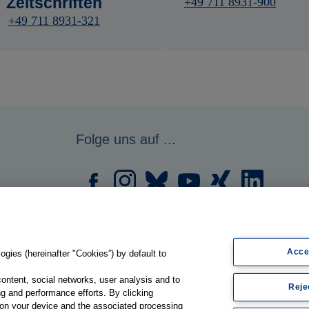
Zeitschriften
+49 711 8931-900
+49 711 8931-321
Folge uns auf ...
Acce
gies (hereinafter "Cookies”) by default to
content, social networks, user analysis and to
Reje
g and performance efforts. By clicking
s on your device and the associated processing