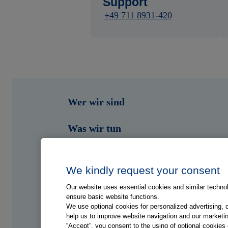
Support
+49 711 8931-420
Wer wir sind
Was wir tun
Wen wir unterstützen
We kindly request your consent
Shop
Our website uses essential cookies and similar technolo
ensure basic website functions.
Portale
We use optional cookies for personalized advertising, 
help us to improve website navigation and our marketin
“Accept”, you consent to the using of optional cookie