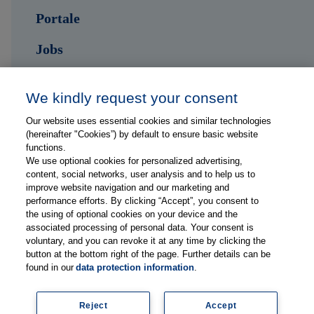
Portale
Jobs
Kontakt
We kindly request your consent
Our website uses essential cookies and similar technologies
Folge uns auf ...
(hereinafter "Cookies”) by default to ensure basic website
functions.
We use optional cookies for personalized advertising,
content, social networks, user analysis and to help us to
improve website navigation and our marketing and
performance efforts. By clicking “Accept”, you consent to
the using of optional cookies on your device and the
Impressum
associated processing of personal data. Your consent is
Datenschutzerklärung
voluntary, and you can revoke it at any time by clicking the
button at the bottom right of the page. Further details can be
FAQs
found in our
data protection information
.
Lieferanteninformationen
Mediadaten
Reject
Accept