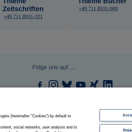
Thieme
Thieme Bücher
Zeitschriften
+49 711 8931-900
+49 711 8931-321
Folge uns auf ...
Acce
gies (hereinafter "Cookies”) by default to
content, social networks, user analysis and to
Reje