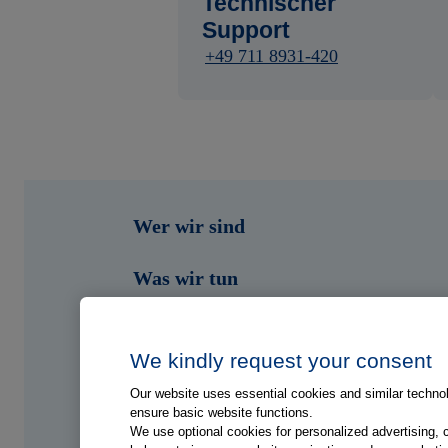
Technischer
Support
+49 711 8931-420
Wer wir sind
Was wir tun
Wen wir unterstützen
We kindly request your consent
Shop
Our website uses essential cookies and similar technolo
ensure basic website functions.
Portale
We use optional cookies for personalized advertising, 