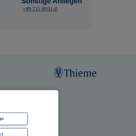
Sonstige Anliegen
+49 711 8931-0
pt
ct