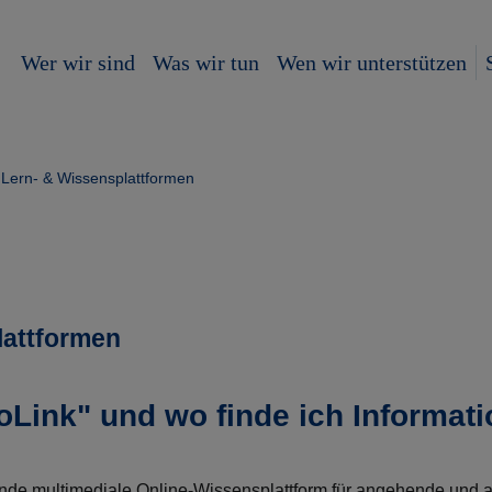
Wer wir sind
Was wir tun
Wen wir unterstützen
Lern- & Wissensplattformen
lattformen
oLink" und wo finde ich Informat
ende multimediale Online-Wissensplattform für angehende und a