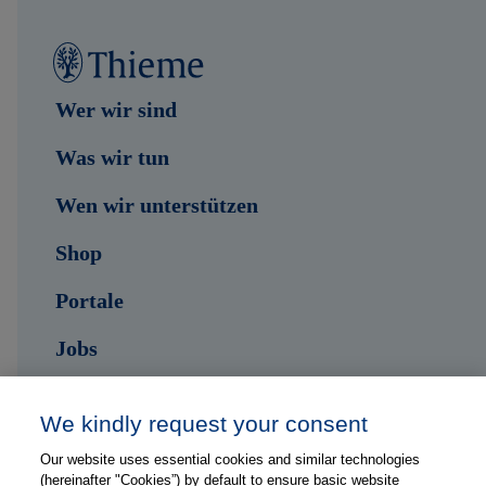
Wer wir sind
Was wir tun
Wen wir unterstützen
Shop
Portale
Jobs
Kontakt
We kindly request your consent
Our website uses essential cookies and similar technologies
Folge uns auf ...
(hereinafter "Cookies”) by default to ensure basic website