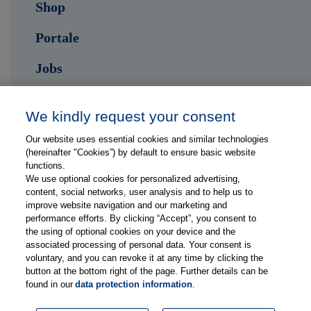
Shop
Portale
Jobs
Kontakt
We kindly request your consent
Our website uses essential cookies and similar technologies
Folge uns auf ...
(hereinafter "Cookies”) by default to ensure basic website
functions.
We use optional cookies for personalized advertising,
content, social networks, user analysis and to help us to
improve website navigation and our marketing and
performance efforts. By clicking “Accept”, you consent to
the using of optional cookies on your device and the
Impressum
associated processing of personal data. Your consent is
Datenschutzerklärung
voluntary, and you can revoke it at any time by clicking the
button at the bottom right of the page. Further details can be
FAQs
found in our
data protection information
.
Lieferanteninformationen