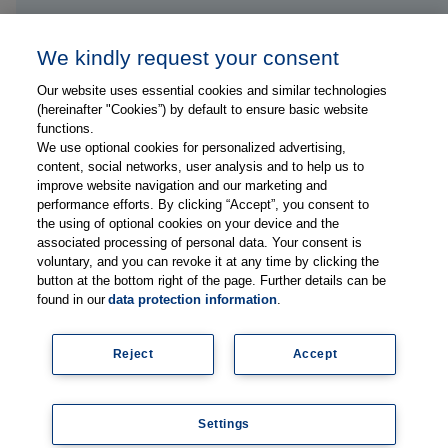
Kontakt
We kindly request your consent
Our website uses essential cookies and similar technologies
Folge uns auf ...
(hereinafter "Cookies”) by default to ensure basic website
functions.
We use optional cookies for personalized advertising,
content, social networks, user analysis and to help us to
improve website navigation and our marketing and
performance efforts. By clicking “Accept”, you consent to
the using of optional cookies on your device and the
Impressum
associated processing of personal data. Your consent is
Datenschutzerklärung
voluntary, and you can revoke it at any time by clicking the
button at the bottom right of the page. Further details can be
FAQs
found in our
data protection information
.
Lieferanteninformationen
Mediadaten
Reject
Accept
Legal
Newsletter abonnieren
Settings
© Copyright 2026, Thieme Group