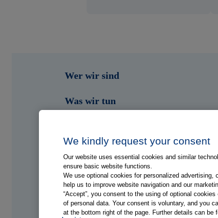
Wer wir sind
Was wir tun
Wen wir unterstützen
We kindly request your consent
Shop
Our website uses essential cookies and similar technolo
ensure basic website functions.
Portale
We use optional cookies for personalized advertising, 
help us to improve website navigation and our marketin
“Accept”, you consent to the using of optional cookie
Jobs
of personal data. Your consent is voluntary, and you ca
at the bottom right of the page. Further details can be 