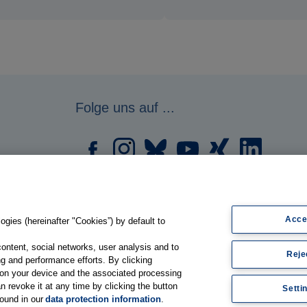
Folge uns auf ...
Acce
gies (hereinafter "Cookies”) by default to
content, social networks, user analysis and to
Reje
g and performance efforts. By clicking
s on your device and the associated processing
n revoke it at any time by clicking the button
Setti
found in our
data protection information
.