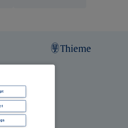
pt
ct
ngs