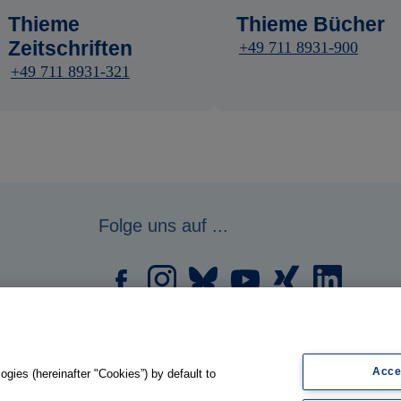
Thieme
Thieme Bücher
Zeitschriften
+49 711 8931-900
+49 711 8931-321
Folge uns auf ...
Acce
gies (hereinafter "Cookies”) by default to