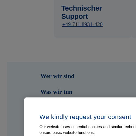
Technischer
Support
+49 711 8931-420
Wer wir sind
Was wir tun
Wen wir unterstützen
We kindly request your consent
Shop
Our website uses essential cookies and similar technolo
ensure basic website functions.