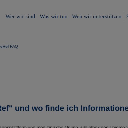
Wer wir sind
Was wir tun
Wen wir unterstützen
eRef FAQ
Ref" und wo finde ich Informatio
issensplattform und medizinische Online-Bibliothek des Thieme-V