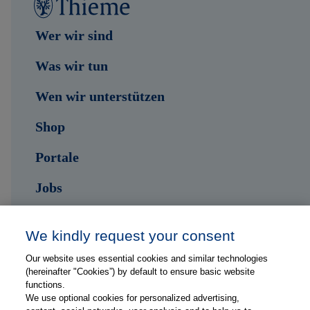
Wer wir sind
Was wir tun
Wen wir unterstützen
Shop
Portale
Jobs
Kontakt
We kindly request your consent
Our website uses essential cookies and similar technologies
Folge uns auf ...
(hereinafter "Cookies”) by default to ensure basic website
functions.
We use optional cookies for personalized advertising,