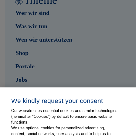
Wer wir sind
Was wir tun
Wen wir unterstützen
Shop
Portale
Jobs
Kontakt
We kindly request your consent
Our website uses essential cookies and similar technologies
Folge uns auf ...
(hereinafter "Cookies”) by default to ensure basic website
functions.
We use optional cookies for personalized advertising,
content, social networks, user analysis and to help us to