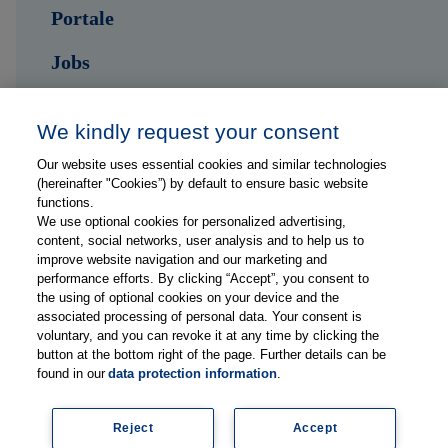
Portale
Jobs
Kontakt
We kindly request your consent
Our website uses essential cookies and similar technologies
Folge uns auf ...
(hereinafter "Cookies”) by default to ensure basic website
functions.
We use optional cookies for personalized advertising,
content, social networks, user analysis and to help us to
improve website navigation and our marketing and
performance efforts. By clicking “Accept”, you consent to
the using of optional cookies on your device and the
Impressum
associated processing of personal data. Your consent is
Datenschutzerklärung
voluntary, and you can revoke it at any time by clicking the
button at the bottom right of the page. Further details can be
FAQs
found in our
data protection information
.
Lieferanteninformationen
Mediadaten
Reject
Accept