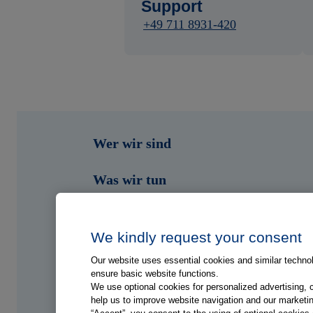
Support
+49 711 8931-420
Wer wir sind
Was wir tun
Wen wir unterstützen
We kindly request your consent
Shop
Our website uses essential cookies and similar technolo
ensure basic website functions.
Portale
We use optional cookies for personalized advertising, 
help us to improve website navigation and our marketin