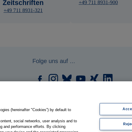
Zeitschriften
+49 711 8931-900
+49 711 8931-321
Folge uns auf ...
Acce
gies (hereinafter "Cookies”) by default to
content, social networks, user analysis and to
Reje
g and performance efforts. By clicking