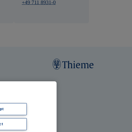
+49 711 8931-0
pt
ct