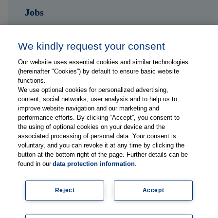
Jobs
Kontakt
We kindly request your consent
Our website uses essential cookies and similar technologies
Folge uns auf ...
(hereinafter "Cookies”) by default to ensure basic website
functions.
We use optional cookies for personalized advertising,
content, social networks, user analysis and to help us to
improve website navigation and our marketing and
performance efforts. By clicking “Accept”, you consent to
the using of optional cookies on your device and the
Impressum
associated processing of personal data. Your consent is
Datenschutzerklärung
voluntary, and you can revoke it at any time by clicking the
button at the bottom right of the page. Further details can be
FAQs
found in our
data protection information
.
Lieferanteninformationen
Mediadaten
Reject
Accept
Legal
Newsletter abonnieren