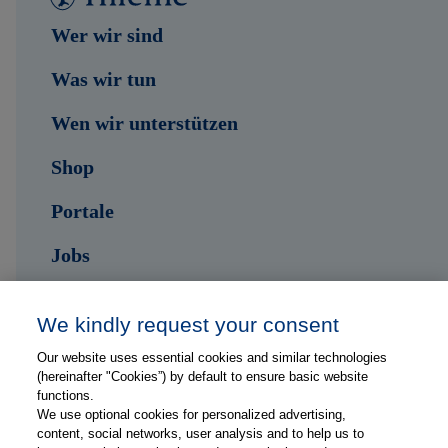
Wer wir sind
Was wir tun
Wen wir unterstützen
Shop
Portale
Jobs
Kontakt
We kindly request your consent
Our website uses essential cookies and similar technologies
Folge uns auf ...
(hereinafter "Cookies”) by default to ensure basic website
functions.
We use optional cookies for personalized advertising,
content, social networks, user analysis and to help us to