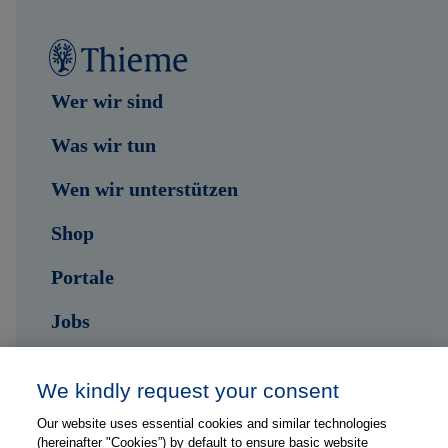
Wer wir sind
Was wir tun
Wen wir unterstützen
Shop
Portale
Jobs
Kontakt
We kindly request your consent
Our website uses essential cookies and similar technologies
Folge uns auf ...
(hereinafter "Cookies”) by default to ensure basic website