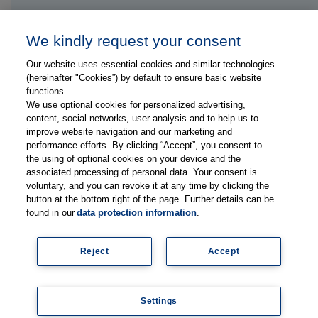
Kontakt
We kindly request your consent
Our website uses essential cookies and similar technologies
Folge uns auf ...
(hereinafter "Cookies”) by default to ensure basic website
functions.
We use optional cookies for personalized advertising,
content, social networks, user analysis and to help us to
improve website navigation and our marketing and
performance efforts. By clicking “Accept”, you consent to
the using of optional cookies on your device and the
Impressum
associated processing of personal data. Your consent is
Datenschutzerklärung
voluntary, and you can revoke it at any time by clicking the
button at the bottom right of the page. Further details can be
FAQs
found in our
data protection information
.
Lieferanteninformationen
Mediadaten
Reject
Accept
Legal
Newsletter abonnieren
Settings
© Copyright 2026, Thieme Group