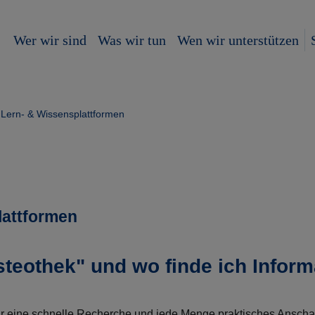
Wer wir sind
Was wir tun
Wen wir unterstützen
Lern- & Wissensplattformen
lattformen
steothek" und wo finde ich Infor
 für eine schnelle Recherche und jede Menge praktisches Ansch