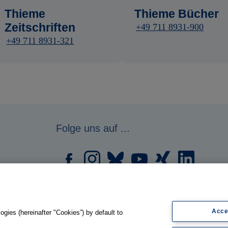
Thieme
Thieme Bücher
Zeitschriften
+49 711 8931-900
+49 711 8931-321
Folge uns auf ...
Acce
gies (hereinafter "Cookies”) by default to