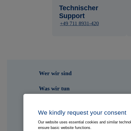
Technischer
Support
+49 711 8931-420
Wer wir sind
Was wir tun
Wen wir unterstützen
We kindly request your consent
Shop
Our website uses essential cookies and similar technolo
ensure basic website functions.