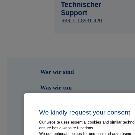
Technischer
Support
+49 711 8931-420
Wer wir sind
Was wir tun
Wen wir unterstützen
We kindly request your consent
Shop
Our website uses essential cookies and similar technolo
ensure basic website functions.
Portale
We use optional cookies for personalized advertising, 