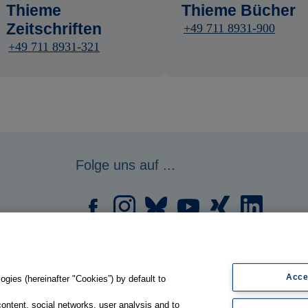
Thieme
Thieme Bücher
Zeitschriften
+49 711 8931-900
+49 711 8931-321
Folge uns auf ...
Acce
gies (hereinafter "Cookies”) by default to
content, social networks, user analysis and to