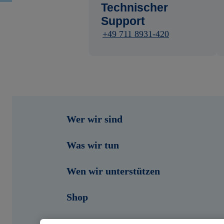
Technischer
Support
+49 711 8931-420
Wer wir sind
Was wir tun
Wen wir unterstützen
Shop
Portale