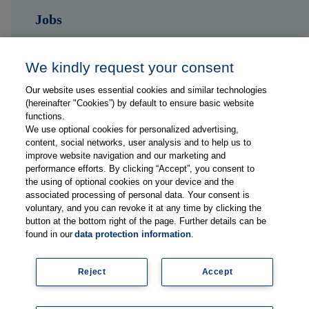
Jobs
Kontakt
We kindly request your consent
Our website uses essential cookies and similar technologies
Folge uns auf ...
(hereinafter "Cookies”) by default to ensure basic website
functions.
We use optional cookies for personalized advertising,
content, social networks, user analysis and to help us to
improve website navigation and our marketing and
performance efforts. By clicking “Accept”, you consent to
the using of optional cookies on your device and the
Impressum
associated processing of personal data. Your consent is
Datenschutzerklärung
voluntary, and you can revoke it at any time by clicking the
button at the bottom right of the page. Further details can be
FAQs
found in our
data protection information
.
Lieferanteninformationen
Mediadaten
Reject
Accept
Legal
Newsletter abonnieren